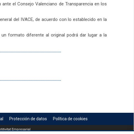
n ante el Consejo Valenciano de Transparencia en los
eneral del IVACE, de acuerdo con lo establecido en la
un formato diferente al original podrá dar lugar a la
...................................................
...................................................
al
Protección de datos
Política de cookies
itivitat Empresarial