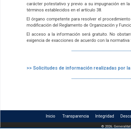
carácter potestativo y previo a su impugnación en l
términos establecidos en el artículo 38.
El órgano competente para resolver el procedimiento 
modificación del Reglamento de Organización y Func
El acceso a la información será gratuito. No obstant
exigencia de exacciones de acuerdo con la normativa v
...................................................
>>
Solicitudes de información realizadas por l
...................................................
Inicio
Transparencia
Integridad
Desc
© 2026, Generalitat