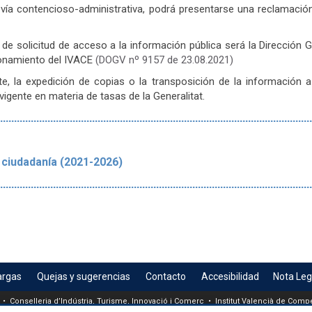
a vía contencioso-administrativa, podrá presentarse una reclamació
de solicitud de acceso a la información pública será la Dirección G
ionamiento del IVACE
(DOGV nº 9157 de 23.08.2021)
e, la expedición de copias o la transposición de la información a 
igente en materia de tasas de la Generalitat.
................................................................................................................
a ciudadanía (2021-2026)
................................................................................................................
argas
Quejas y sugerencias
Contacto
Accesibilidad
Nota Leg
 • Conselleria d’Indústria, Turisme, Innovació i Comerç • Institut Valencià de Compet