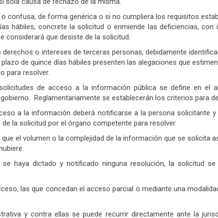
 si sola causa de rechazo de la misma.
 o confusa, de forma genérica o si no cumpliera los requisitos establ
días hábiles, concrete la solicitud o enmiende las deficiencias, con
e considerará que desiste de la solicitud.
 los derechos o intereses de terceras personas, debidamente identif
 plazo de quince días hábiles presenten las alegaciones que estimen
o para resolver.
olicitudes de acceso a la información pública se define en el a
 gobierno. Reglamentariamente se establecerán los criterios para d
eso a la información deberá notificarse a la persona solicitante y 
e la solicitud por el órgano competente para resolver.
ue el volumen o la complejidad de la información que se solicita as
hubiere.
 se haya dictado y notificado ninguna resolución, la solicitud 
ceso, las que concedan el acceso parcial o mediante una modalidad d
trativa y contra ellas se puede recurrir directamente ante la juri