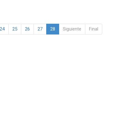
24
25
26
27
28
Siguiente
Final