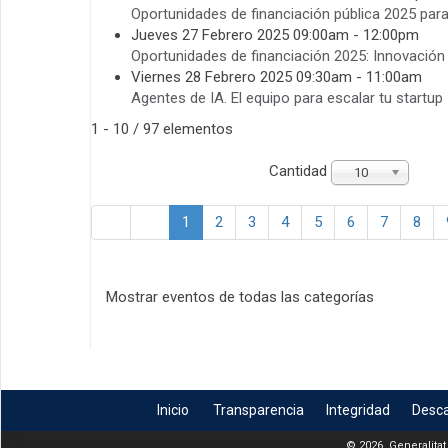
Oportunidades de financiación pública 2025 para
Jueves 27 Febrero 2025 09:00am - 12:00pm
Oportunidades de financiación 2025: Innovación 
Viernes 28 Febrero 2025 09:30am - 11:00am
Agentes de IA. El equipo para escalar tu startup
Pagination List Limit
1 - 10 / 97 elementos
Cantidad
10
1
2
3
4
5
6
7
8
Mostrar eventos de todas las categorías
Inicio
Transparencia
Integridad
Desc
© 2026, Generalitat