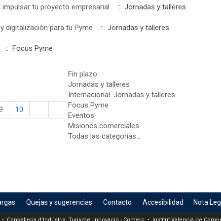
 impulsar tu proyecto empresarial
:: Jornadas y talleres
y digitalización para tu Pyme
:: Jornadas y talleres
:: Focus Pyme
Fin plazo
Jornadas y talleres
Internacional. Jornadas y talleres
Focus Pyme
9
10
Eventos
Misiones comerciales
Todas las categorías...
argas
Quejas y sugerencias
Contacto
Accesibilidad
Nota Leg
 • Conselleria d’Indústria, Turisme, Innovació i Comerç • Institut Valencià de Compet