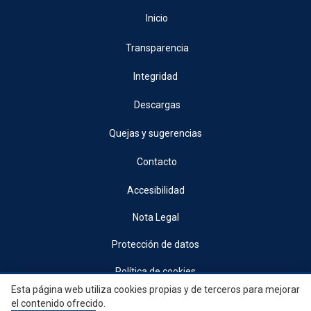
Inicio
Transparencia
Integridad
Descargas
Quejas y sugerencias
Contacto
Accesibilidad
Nota Legal
Protección de datos
Política de cookies
Esta página web utiliza cookies propias y de terceros para mejorar
© 2026, Generalitat • Conselleria d’Indústria, Turisme, Innovació i Comerç •
el contenido ofrecido.
Institut Valencià de Competitivitat Empresarial