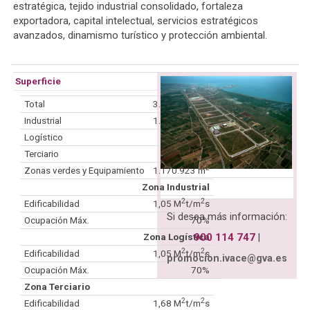
estratégica, tejido industrial consolidado, fortaleza
exportadora, capital intelectual, servicios estratégicos
avanzados, dinamismo turístico y protección ambiental.
Superficie
2
Total
3.033.646 m
2
Industrial
1.022.587 m
2
Logístico
675.806 m
2
Terciario
159.530 m
2
Zonas verdes y Equipamiento
1.170.923 m
Zona Industrial
2
2
Edificabilidad
1,05 M
t/m
s
Si desea más información:
Ocupación Máx.
70%
Zona Logística
900 114 747
|
2
2
Edificabilidad
1,05 M
t/m
s
promocion.ivace@gva.es
Ocupación Máx.
70%
Zona Terciario
2
2
Edificabilidad
1,68 M
t/m
s