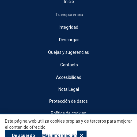
Inicio
Transparencia
Integridad
Descargas
Quejas y sugerencias
Contacto
Accesibilidad
Nota Legal
Protección de datos
Política de cookies
Esta página web utiliza cookies propias y de terceros para mejorar
© 2026, Generalitat • Conselleria d’Indústria, Turisme, Innovació i Comerç •
el contenido ofrecido.
Institut Valencià de Competitivitat Empresarial
×
De acuerdo
Más información