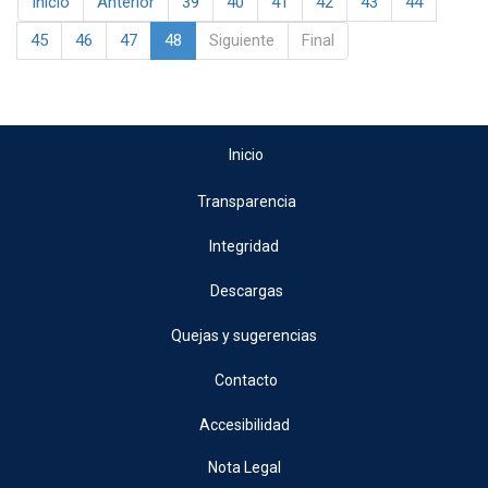
Inicio
Anterior
39
40
41
42
43
44
45
46
47
48
Siguiente
Final
Inicio
Transparencia
Integridad
Descargas
Quejas y sugerencias
Contacto
Accesibilidad
Nota Legal