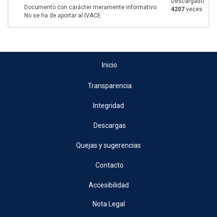
Descargado
Documento con carácter meramente informativo.
4207
veces
No se ha de aportar al IVACE
Inicio
Transparencia
Integridad
Descargas
Quejas y sugerencias
Contacto
Accesibilidad
Nota Legal