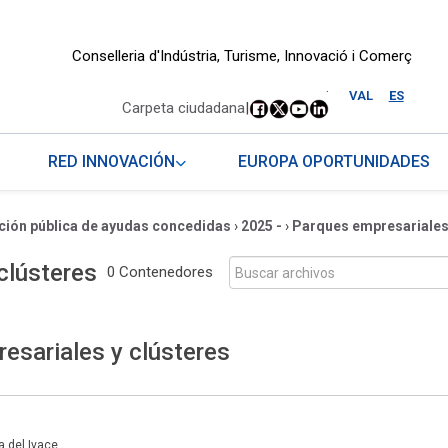
Conselleria d'Indústria, Turisme, Innovació i Comerç
.
VAL
ES
Carpeta ciudadana
|
RED INNOVACIÓN
EUROPA OPORTUNIDADES
ción pública de ayudas concedidas
›
2025 -
›
Parques empresariales 
clústeres
0 Contenedores
esariales y clústeres
a del Ivace