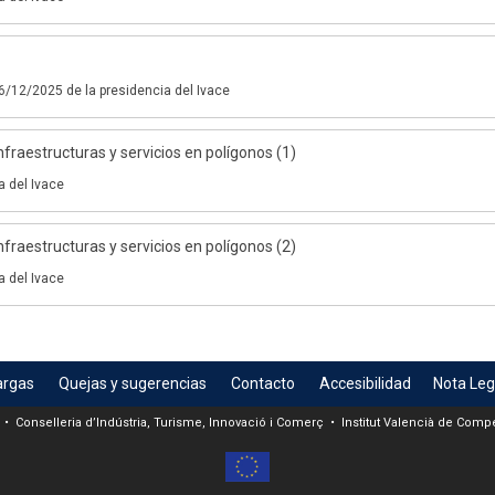
6/12/2025 de la presidencia del Ivace
fraestructuras y servicios en polígonos (1)
a del Ivace
fraestructuras y servicios en polígonos (2)
a del Ivace
argas
Quejas y sugerencias
Contacto
Accesibilidad
Nota Leg
 • Conselleria d’Indústria, Turisme, Innovació i Comerç • Institut Valencià de Compet