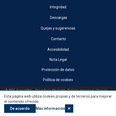
Integridad
Descargas
Quejas y sugerencias
Contacto
Accesibilidad
Nota Legal
Protección de datos
Política de cookies
© 2026, Generalitat • Conselleria d’Indústria, Turisme, Innovació i Comerç •
Institut Valencià de Competitivitat Empresarial
Esta página web utiliza cookies propias y de terceros para mejorar
el contenido ofrecido.
×
De acuerdo
Más información