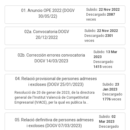
Subido:
22 Nov 2022
01. Anuncio OPE 2022 (DOGV
Descargado
2087
30/05/22)
veces
Subido:
22 Nov 2022
02a. Convocatoria DOGV
Descargado
2301
20/12/2022
veces
Subido:
13 Mar
02b. Corrección errores convocatoria
2023
DOGV 14/03/2023
Descargado
1415
veces
04. Relació provisional de persones admeses
i excloses (DOGV 25/01/2023)
Subido:
23
Jan 2023
Resolució de 20 de gener de 2023, de la directora
Descargado
general de l'Institut Valencià de Competitivitat
1776
veces
Empresarial (IVACE), per la qual es publica la...
Subido:
02
05. Relació definitiva de persones admeses
Mar 2023
i excloses (DOGV 07/03/2023)
Descargado