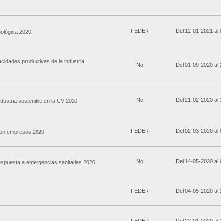
FEDER
Del 12-01-2021 al
ológica 2020
cidades productivas de la industria
No
Del 01-09-2020 al
No
Del 21-02-2020 al
dustria sostenible en la CV 2020
FEDER
Del 02-03-2020 al
 con empresas 2020
No
Del 14-05-2020 al
spuesta a emergencias sanitarias 2020
FEDER
Del 04-05-2020 al
FEDER
Del 22-01-2020 al