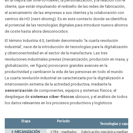
en la mejora del time-to-market, la personalización, y la relación con el
cliente, que están impulsando el rediseño de las redes de fabricación,
el acercamiento de las empresas a sus clientes y la colaboración con
centros de I+D (next-shoring). Es en este contexto donde se identifica
el potencial de las tecnologías digitales para introducir nuevos ahorros
de coste hasta ahora desconocidos.
El término Industria 4.0, también denominado 'la cuarta revolución
industrial', nace de la introducción de tecnologías para la digitalización
y ciberconectividad en el sector de la manufactura. Las tres
revoluciones industriales previas (mecanización, producción en masa, y
globalización, ver figura) provocaron grandes avances en la
productividad y cambiaron la vida de las personas en todo el mundo.
La cuarta revolución industrial se caracterizaría por la digitalización e
interconexión extrema de la actividad productiva, mediante la
sensorización
de componentes, equipos y sistemas físicos, el
despliegue de
sistemas ciber-físicos
ubicuos, y el análisis de todos
los datos relevantes en los procesos productivos y logísticos.
Etapa
Periodo
Tecnologías y capaci
I: MECANIZACIÓN
1784 - mediados
Fabricación mecánica mediante a