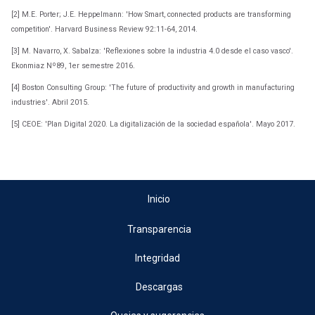
[2]
M.E. Porter; J.E. Heppelmann: 'How Smart, connected products are transforming
competition'. Harvard Business Review 92:11-64, 2014.
[3]
M. Navarro, X. Sabalza: 'Reflexiones sobre la industria 4.0 desde el caso vasco'.
Ekonmiaz Nº89, 1er semestre 2016
.
[
4]
Boston Consulting Group: 'The future of productivity and growth in manufacturing
industries'. Abril 2015.
[5]
CEOE: 'Plan Digital 2020. La digitalización de la sociedad española'. Mayo 2017.
Inicio
Transparencia
Integridad
Descargas