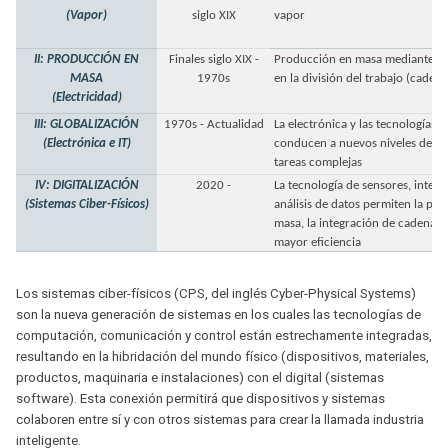
(Vapor)
siglo XIX
vapor
II: PRODUCCIÓN EN
Finales siglo XIX -
Producción en masa mediante el
MASA
1970s
en la división del trabajo (caden
(Electricidad)
III: GLOBALIZACIÓN
1970s - Actualidad
La electrónica y las tecnologías 
(Electrónica e IT)
conducen a nuevos niveles de au
tareas complejas
IV: DIGITALIZACIÓN
2020 -
La tecnología de sensores, interc
(Sistemas Ciber-Físicos)
análisis de datos permiten la per
masa, la integración de cadenas 
mayor eficiencia
Los sistemas ciber-físicos (CPS, del inglés Cyber-Physical Systems)
son la nueva generación de sistemas en los cuales las tecnologías de
computación, comunicación y control están estrechamente integradas,
resultando en la hibridación del mundo físico (dispositivos, materiales,
productos, maquinaria e instalaciones) con el digital (sistemas
software). Esta conexión permitirá que dispositivos y sistemas
colaboren entre sí y con otros sistemas para crear la llamada industria
inteligente.