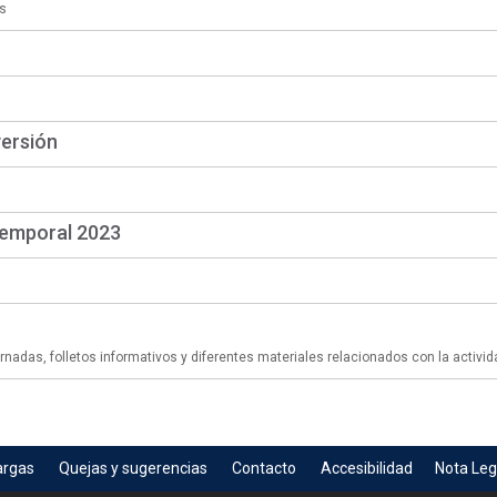
s
versión
temporal 2023
adas, folletos informativos y diferentes materiales relacionados con la activid
argas
Quejas y sugerencias
Contacto
Accesibilidad
Nota Leg