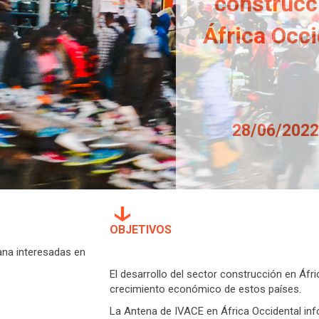
construcc
África Occi
28/06/2022 
OBJETIVOS
ana interesadas en
El desarrollo del sector construcción en Áfric
crecimiento económico de estos países.
La Antena de IVACE en África Occidental info