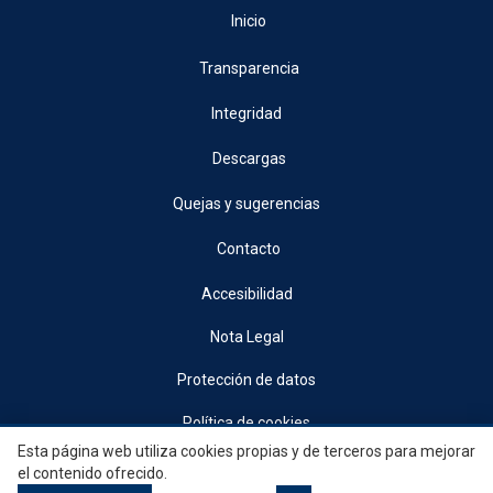
Inicio
Transparencia
Integridad
Descargas
Quejas y sugerencias
Contacto
Accesibilidad
Nota Legal
Protección de datos
Política de cookies
Esta página web utiliza cookies propias y de terceros para mejorar
© 2026, Generalitat • Conselleria d’Indústria, Turisme, Innovació i Comerç •
el contenido ofrecido.
Institut Valencià de Competitivitat Empresarial