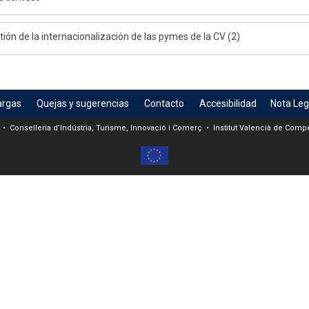
ión de la internacionalización de las pymes de la CV (2)
argas
Quejas y sugerencias
Contacto
Accesibilidad
Nota Leg
 • Conselleria d’Indústria, Turisme, Innovació i Comerç • Institut Valencià de Compet