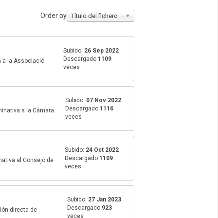
Order by
Título del fichero
Subido:
26 Sep 2022
Descargado
1109
a a la Associació
veces
Subido:
07 Nov 2022
Descargado
1116
minativa a la Cámara
veces
Subido:
24 Oct 2022
Descargado
1109
nativa al Consejo de
veces
Subido:
27 Jan 2023
Descargado
923
ión directa de
veces