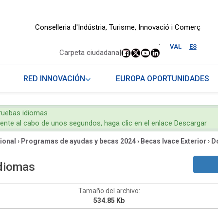
Conselleria d'Indústria, Turisme, Innovació i Comerç
.
VAL
ES
Carpeta ciudadana
|
RED INNOVACIÓN
EUROPA OPORTUNIDADES
pruebas idiomas
mente al cabo de unos segundos, haga clic en el enlace Descargar
ional
›
Programas de ayudas y becas 2024
›
Becas Ivace Exterior
›
D
idiomas
Tamaño del archivo:
534.85 Kb