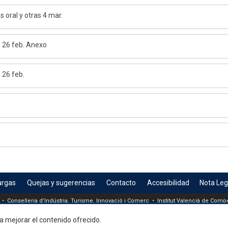
 oral y otras 4 mar.
s 26 feb. Anexo
 26 feb.
argas
Quejas y sugerencias
Contacto
Accesibilidad
Nota Leg
 • Conselleria d’Indústria, Turisme, Innovació i Comerç • Institut Valencià de Compet
a mejorar el contenido ofrecido.