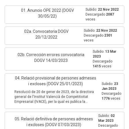
Subido:
22 Nov 2022
01. Anuncio OPE 2022 (DOGV
Descargado
2087
30/05/22)
veces
Subido:
22 Nov 2022
02a. Convocatoria DOGV
Descargado
2301
20/12/2022
veces
Subido:
13 Mar
02b. Corrección errores convocatoria
2023
DOGV 14/03/2023
Descargado
1415
veces
04. Relació provisional de persones admeses
i excloses (DOGV 25/01/2023)
Subido:
23
Jan 2023
Resolució de 20 de gener de 2023, de la directora
Descargado
general de l'Institut Valencià de Competitivitat
1776
veces
Empresarial (IVACE), per la qual es publica la...
Subido:
02
05. Relació definitiva de persones admeses
Mar 2023
i excloses (DOGV 07/03/2023)
Descargado