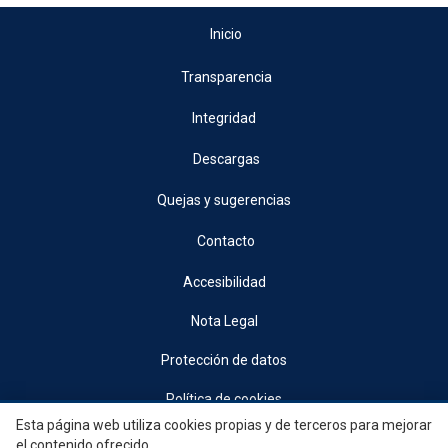
Inicio
Transparencia
Integridad
Descargas
Quejas y sugerencias
Contacto
Accesibilidad
Nota Legal
Protección de datos
Política de cookies
Esta página web utiliza cookies propias y de terceros para mejorar
© 2026, Generalitat • Conselleria d’Indústria, Turisme, Innovació i Comerç •
el contenido ofrecido.