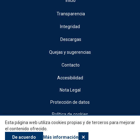
Inicio
Transparencia
Integridad
Descargas
Quejas y sugerencias
Contacto
Accesibilidad
Nota Legal
Protección de datos
Política de cookies
Esta página web utiliza cookies propias y de terceros para mejorar
© 2026, Generalitat • Conselleria d’Indústria, Turisme, Innovació i Comerç •
el contenido ofrecido.
Institut Valencià de Competitivitat Empresarial
×
De acuerdo
Más información