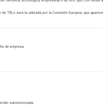
 científica, tecnológica, empresarial o de otro tipo, con vistas a
n de TRLs será la utilizada por la Comisión Europea, que aparece
año de empresa:
arrollo subvencionada.