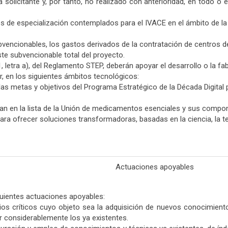
a solicitante y, por tanto, no realizado con anterioridad, en todo o
 de especialización contemplados para el IVACE en el ámbito de la I
ncionables, los gastos derivados de la contratación de centros de i
ste subvencionable total del proyecto.
, letra a), del Reglamento STEP, deberán apoyar el desarrollo o la f
r, en los siguientes ámbitos tecnológicos:
 las metas y objetivos del Programa Estratégico de la Década Digital p
ran en la lista de la Unión de medicamentos esenciales y sus compo
ara ofrecer soluciones transformadoras, basadas en la ciencia, la te
Actuaciones apoyables
guientes actuaciones apoyables:
ios críticos cuyo objeto sea la adquisición de nuevos conocimiento
 considerablemente los ya existentes.