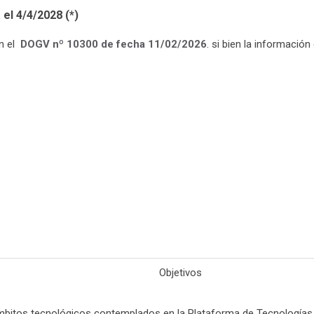
 el 4/4/2028 (*)
en el
DOGV nº 10300 de fecha 11/02/2026
. si bien la informació
Objetivos
ámbitos tecnológicos contemplados en la Plataforma de Tecnologías 