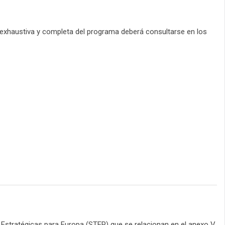
n exhaustiva y completa del programa deberá consultarse en los
Estratégicas para Europa (STEP) que se relacionan en el anexo V