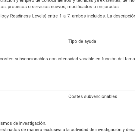
ración y empleo de conocimientos y técnicas ya existentes, de índole
ctos, procesos o servicios nuevos, modificados o mejorados.
ogy Readiness Levels) entre 1 a 7, ambos incluidos. La descripció
Tipo de ayuda
 costes subvencionables con intensidad variable en función del tam
Costes subvencionables
ismos de investigación.
 destinados de manera exclusiva a la actividad de investigación y des