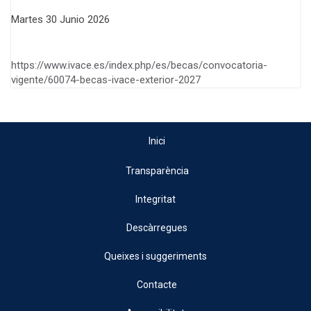
Martes 30 Junio 2026
https://www.ivace.es/index.php/es/becas/convocatoria-
vigente/60074-becas-ivace-exterior-2027
Inici
Transparència
Integritat
Descàrregues
Queixes i suggeriments
Contacte