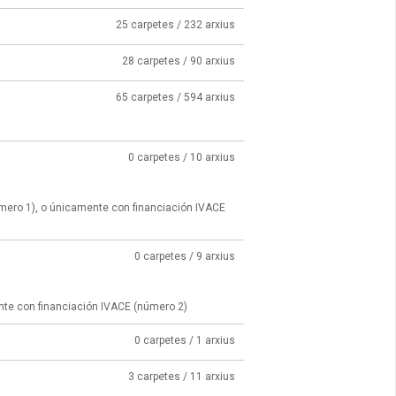
25 carpetes / 232 arxius
28 carpetes / 90 arxius
65 carpetes / 594 arxius
0 carpetes / 10 arxius
úmero 1), o únicamente con financiación IVACE
0 carpetes / 9 arxius
nte con financiación IVACE (número 2)
0 carpetes / 1 arxius
3 carpetes / 11 arxius