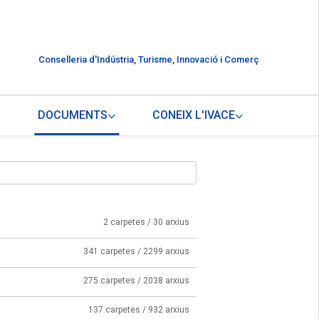
Conselleria d'Indústria, Turisme, Innovació i Comerç
DOCUMENTS
CONEIX L'IVACE
2 carpetes / 30 arxius
341 carpetes / 2299 arxius
275 carpetes / 2038 arxius
137 carpetes / 932 arxius