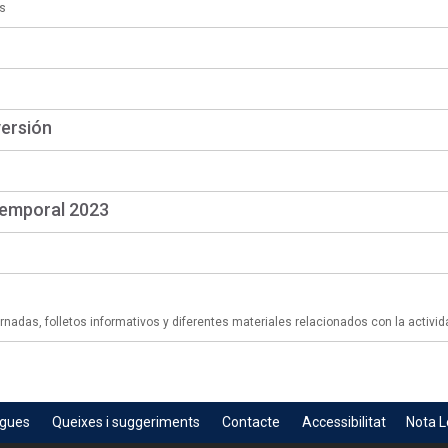
s
versión
temporal 2023
adas, folletos informativos y diferentes materiales relacionados con la activid
egues
Queixes i suggeriments
Contacte
Accessibilitat
Nota L