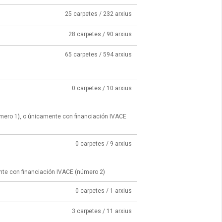
25 carpetes / 232 arxius
28 carpetes / 90 arxius
65 carpetes / 594 arxius
0 carpetes / 10 arxius
úmero 1), o únicamente con financiación IVACE
0 carpetes / 9 arxius
nte con financiación IVACE (número 2)
0 carpetes / 1 arxius
3 carpetes / 11 arxius