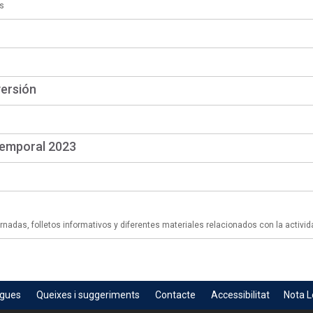
s
versión
temporal 2023
adas, folletos informativos y diferentes materiales relacionados con la activid
egues
Queixes i suggeriments
Contacte
Accessibilitat
Nota L