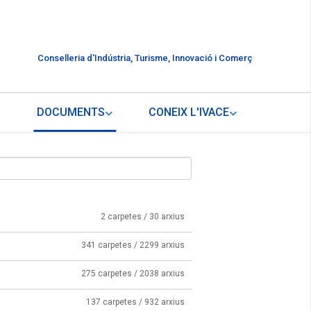
Conselleria d'Indústria, Turisme, Innovació i Comerç
DOCUMENTS
CONEIX L'IVACE
2 carpetes / 30 arxius
341 carpetes / 2299 arxius
275 carpetes / 2038 arxius
137 carpetes / 932 arxius