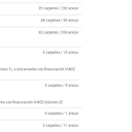
25 carpetes / 232 arxius
28 carpetes / 90 arxius
65 carpetes / 594 arxius
0 carpetes / 10 arxius
úmero 1), o únicamente con financiación IVACE
0 carpetes / 9 arxius
nte con financiación IVACE (número 2)
0 carpetes / 1 arxius
3 carpetes / 11 arxius