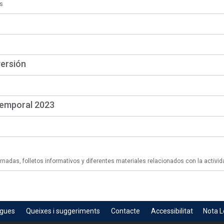
s
versión
temporal 2023
adas, folletos informativos y diferentes materiales relacionados con la activid
egues
Queixes i suggeriments
Contacte
Accessibilitat
Nota L