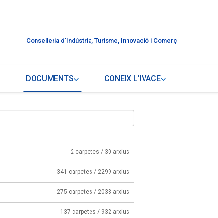
Conselleria d'Indústria, Turisme, Innovació i Comerç
DOCUMENTS
CONEIX L'IVACE
2 carpetes / 30 arxius
341 carpetes / 2299 arxius
275 carpetes / 2038 arxius
137 carpetes / 932 arxius