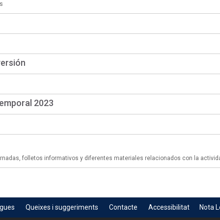
s
versión
temporal 2023
adas, folletos informativos y diferentes materiales relacionados con la activid
egues
Queixes i suggeriments
Contacte
Accessibilitat
Nota L