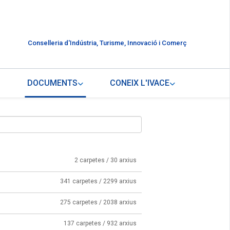
Conselleria d'Indústria, Turisme, Innovació i Comerç
DOCUMENTS
CONEIX L'IVACE
2 carpetes / 30 arxius
341 carpetes / 2299 arxius
275 carpetes / 2038 arxius
137 carpetes / 932 arxius