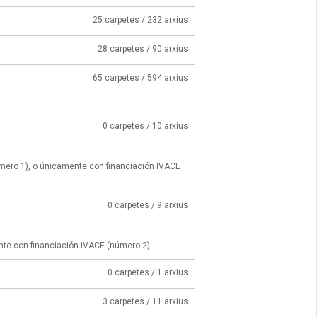
25 carpetes / 232 arxius
28 carpetes / 90 arxius
65 carpetes / 594 arxius
0 carpetes / 10 arxius
úmero 1), o únicamente con financiación IVACE
0 carpetes / 9 arxius
nte con financiación IVACE (número 2)
0 carpetes / 1 arxius
3 carpetes / 11 arxius