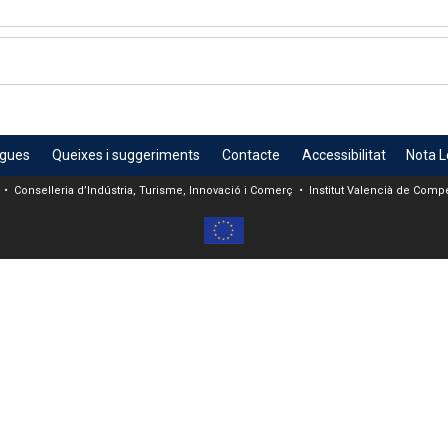
egues
Queixes i suggeriments
Contacte
Accessibilitat
Nota L
 • Conselleria d’Indústria, Turisme, Innovació i Comerç • Institut Valencià de Compet