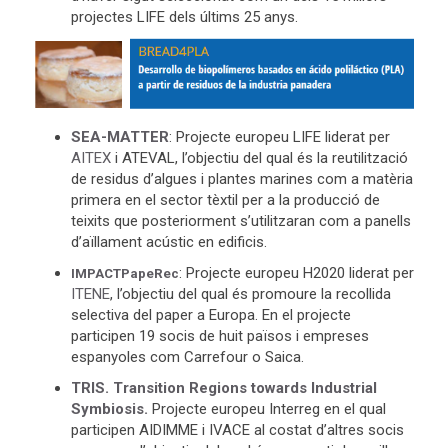
projectes LIFE dels últims 25 anys.
SEA-MATTER
: Projecte europeu LIFE liderat per
AITEX
i ATEVAL, l’objectiu del qual és la reutilització
de residus d’algues i plantes marines com a matèria
primera en el sector tèxtil per a la producció de
teixits que posteriorment s’utilitzaran com a panells
d’aïllament acústic en edificis.
: Projecte europeu H2020 liderat per
IMPACTPapeRec
ITENE
, l’objectiu del qual és promoure la recollida
selectiva del paper a Europa. En el projecte
participen 19 socis de huit països i empreses
espanyoles com Carrefour o Saica.
TRIS. Transition Regions towards Industrial
Symbiosis.
Projecte europeu Interreg en el qual
participen AIDIMME i IVACE al costat d’altres socis