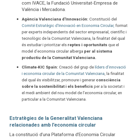
com IVACE, la Fundació Universitat-Empresa de
València i Mercadona.
Agència Valenciana d'Innovación:
Constitució del
Comité Estratègic d’Innovació en Economia Circular,
format
per experts independents del sector empresarial, científic i
tecnològic de la Comunitat Valenciana, la finalitat del qual
és estudiar i prioritzar els
reptes i oportunitats
que el
model d’economia circular alberga
per al sistema
productiu de la Comunitat Valenciana.
Climate
KIC
S
p
a
i
n
:
Creació del grup de
líders d’innovació
-
i economia circular de la Comunitat Valenciana
, la finalitat
del qual és visibilitzar, promoure i generar
consciència
sobre la sostenibilitat i els beneficis
per a la societat i
el medi ambient del nou model de l’economia circular, en
particular a la Comunitat Valenciana.
Estratègies de la Generalitat Valenciana
relacionades amb l’economia circular
La constitució d’una Plataforma d’Economia Circular