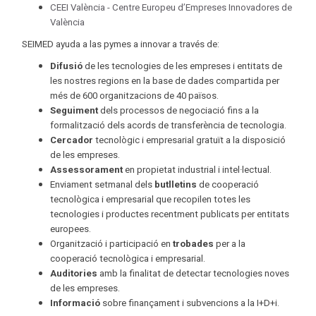
CEEI València - Centre Europeu d’Empreses Innovadores de
València
SEIMED ayuda a las pymes a innovar a través de:
Difusió
de les tecnologies de les empreses i entitats de
les nostres regions en la base de dades compartida per
més de 600 organitzacions de 40 països.
Seguiment
dels processos de negociació fins a la
formalització dels acords de transferència de tecnologia.
Cercador
tecnològic i empresarial gratuït a la disposició
de les empreses.
Assessorament
en propietat industrial i intel·lectual.
Enviament setmanal dels
butlletins
de cooperació
tecnològica i empresarial que recopilen totes les
tecnologies i productes recentment publicats per entitats
europees.
Organització i participació en
trobades
per a la
cooperació tecnològica i empresarial.
Auditories
amb la finalitat de detectar tecnologies noves
de les empreses.
Informació
sobre finançament i subvencions a la I+D+i.