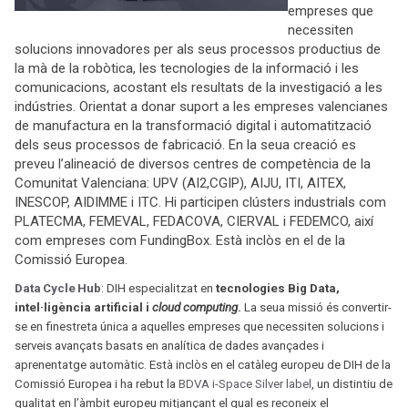
empreses que
necessiten
solucions innovadores per als seus processos productius de
la mà de la robòtica, les tecnologies de la informació i les
comunicacions, acostant els resultats de la investigació a les
indústries. Orientat a donar suport a les empreses valencianes
de manufactura en la transformació digital i automatització
dels seus processos de fabricació. En la seua creació es
preveu l’alineació de diversos centres de competència de la
Comunitat Valenciana: UPV (AI2,CGIP), AIJU, ITI, AITEX,
INESCOP, AIDIMME i ITC. Hi participen clústers industrials com
PLATECMA, FEMEVAL, FEDACOVA, CIERVAL i FEDEMCO, així
com empreses com FundingBox. Està inclòs en el de la
Comissió Europea.
Data
Cycle
Hub
: DIH especialitzat en
tecnologies Big Data,
intel·ligència artificial i
cloud computing
.
La seua missió és convertir-
se en finestreta única a aquelles empreses que necessiten solucions i
serveis avançats basats en analítica de dades avançades i
aprenentatge automàtic. Està inclòs en el catàleg europeu de DIH de la
Comissió Europea i ha rebut la
BDVA i-Space Silver label
, un distintiu de
qualitat en l’àmbit europeu mitjançant el qual es reconeix el