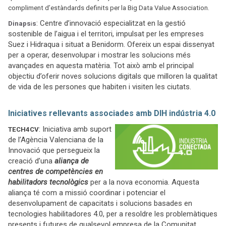
compliment d’estàndards definits per la Big Data Value Association.
: Centre d’innovació especialitzat en la gestió
Dinaps
s
i
sostenible de l’aigua i el territori, impulsat per les empreses
Suez i Hidraqua i situat a Benidorm. Ofereix un espai dissenyat
per a operar, desenvolupar i mostrar les solucions més
avançades en aquesta matèria. Tot això amb el principal
objectiu d’oferir noves solucions digitals que milloren la qualitat
de vida de les persones que habiten i visiten les ciutats.
Iniciatives rellevants associades amb DIH indústria 4.0
: Iniciativa amb suport
TECH4CV
de l’Agència Valenciana de la
Innovació que persegueix la
creació d’una
aliança de
centres de competències en
habilitadors tecnològics
per a la nova economia. Aquesta
aliança té com a missió coordinar i potenciar el
desenvolupament de capacitats i solucions basades en
tecnologies habilitadores 4.0, per a resoldre les problemàtiques
presents i futures de qualsevol empresa de la Comunitat