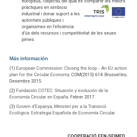
europeus, l’objectiu del qual és
compartir les millors
pràctiques en simbiosi
industrial i donar suport a les
autoritats públiques i
organismes en l’eficiència
d’ús dels recursos i competitivitat de les seues
pimes.
Más información
(1)
European Commission: Closing the loop - An EU action
plan for the Circular Economy.
COM(2015) 614. Brussel.les,
Desembre 2015.
(2)
Fundación COTEC: Situación y evolución de la
Economía Circular en España
. Febrer 2017.
(3)
Govern d’Espanya, Ministeri per a la Transició
Ecològica: Estrategia Española de Economía Circular.
COOPERACIÓ EEN-SEIMED