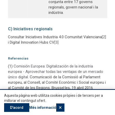
conjunta entre 17 governs
regionals, govern nacional i la
indústria.
C) Iniciatives regionals
Consultar Iniciatives Industria 4.0 Comunitat Valenciana
[2]
i Digital Innovation Hubs CV
[3]
Referencias
(1)
Comisión Europea: Digitalización de la industria
europea - Aprovechar todas las ventajas de un mercado
único digital.
Comunicació de la Comissió al Parlament
europeu, al Consell, al Comité Econòmic i Social europeu i
al Comité de les Regions. Brussel·les, 19 abril 2016
(2)
Digitising European Industry. Digital Single Market
Aquesta pàgina web utilitza cookies pròpies i de tercers per a
millorar el contingut ofert.
strategy.
Actualitzat Novembre 2018
×
D'acord
Més informació
(3)
Comisión Europea: “List of active national policy
initiatives for digitization of industry”
. Actualitzat el Març