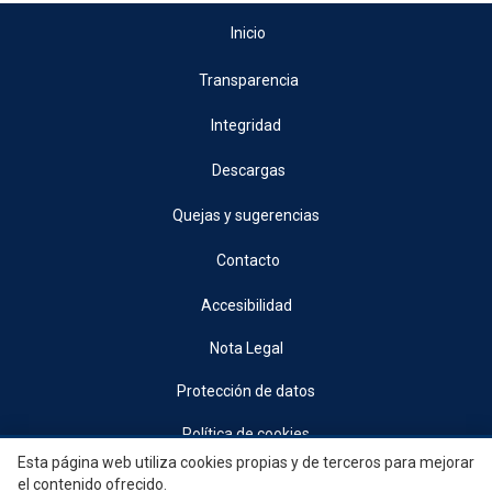
Inicio
Transparencia
Integridad
Descargas
Quejas y sugerencias
Contacto
Accesibilidad
Nota Legal
Protección de datos
Política de cookies
Esta página web utiliza cookies propias y de terceros para mejorar
© 2026, Generalitat • Conselleria d’Indústria, Turisme, Innovació i Comerç •
el contenido ofrecido.