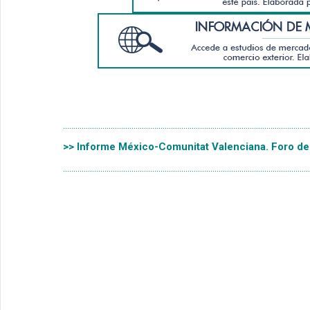
.......................................................................................................................
>> Informe México-Comunitat Valenciana. Foro de
.......................................................................................................................