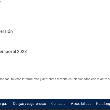
s
versión
temporal 2023
adas, folletos informativos y diferentes materiales relacionados con la activid
argas
Quejas y sugerencias
Contacto
Accesibilidad
Nota Leg