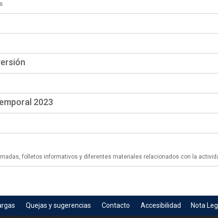
s
versión
temporal 2023
adas, folletos informativos y diferentes materiales relacionados con la activid
argas
Quejas y sugerencias
Contacto
Accesibilidad
Nota Leg