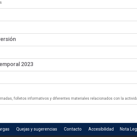
s
versión
temporal 2023
adas, folletos informativos y diferentes materiales relacionados con la activid
argas
Quejas y sugerencias
Contacto
Accesibilidad
Nota Leg