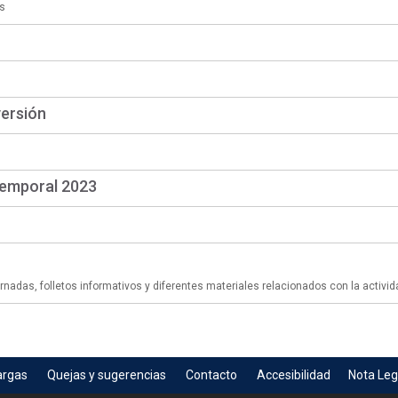
s
versión
temporal 2023
adas, folletos informativos y diferentes materiales relacionados con la activid
argas
Quejas y sugerencias
Contacto
Accesibilidad
Nota Leg