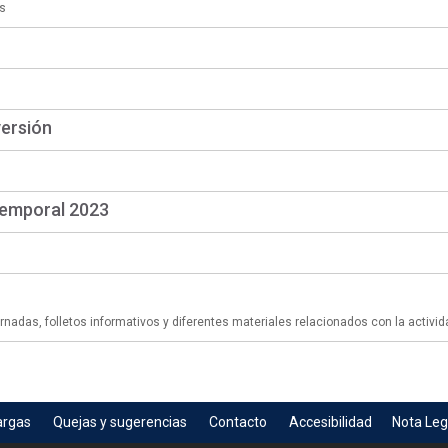
s
versión
temporal 2023
adas, folletos informativos y diferentes materiales relacionados con la activid
argas
Quejas y sugerencias
Contacto
Accesibilidad
Nota Leg