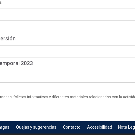
s
versión
temporal 2023
adas, folletos informativos y diferentes materiales relacionados con la activid
argas
Quejas y sugerencias
Contacto
Accesibilidad
Nota Leg