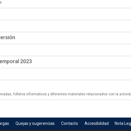
s
versión
temporal 2023
adas, folletos informativos y diferentes materiales relacionados con la activid
argas
Quejas y sugerencias
Contacto
Accesibilidad
Nota Leg