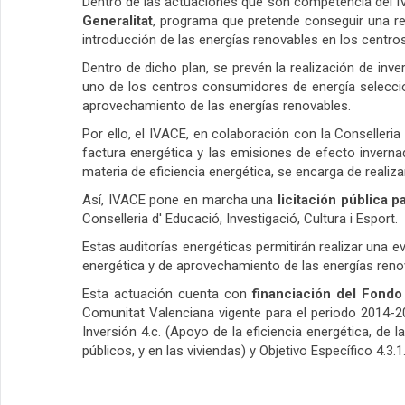
Dentro de las actuaciones que son competencia del IV
Generalitat
, programa que pretende conseguir una red
introducción de las energías renovables en los centr
Dentro de dicho plan, se prevén la realización de inver
uno de los centros consumidores de energía seleccio
aprovechamiento de las energías renovables.
Por ello, el IVACE, en colaboración con la Conselleri
factura energética y las emisiones de efecto invern
materia de eficiencia energética, se encarga de realiza
Así, IVACE pone en marcha una
licitación pública
pa
Conselleria d' Educació, Investigació, Cultura i Esport.
Estas auditorías energéticas permitirán realizar una e
energética y de aprovechamiento de las energías renova
Esta actuación cuenta con
financiación del Fond
Comunitat Valenciana vigente para el periodo 2014-20
Inversión 4.c. (Apoyo de la eficiencia energética, de l
públicos, y en las viviendas) y Objetivo Específico 4.3.1