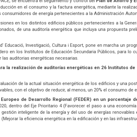
ACE, se encuentra el seguimiento y control del
Plan de Ahorro y Ef
ucción en el consumo y la factura energética, mediante la realizac
os consumidores de energía pertenecientes a la Administración Auto
siones en los distintos edificios públicos pertenecientes a la Genera
nados, de una auditoría energética que incluya una propuesta preli
a d' Educació, Investigació, Cultura i Esport, pone en marcha un pro
adero en los Institutos de Educación Secundaria Públicos, para l
r las auditorias energéticas necesarias.
ra la realización de auditorías energéticas en 26 Institutos 
valuación de la actual situación energética de los edificios y una po
bles, con el objetivo de reducir, al menos, un 20% el consumo de ene
o Europeo de Desarrollo Regional (FEDER) en un porcentaje d
20, dentro del Eje Prioritario 4 (Favorecer el paso a una economía
a gestión inteligente de la energía y del uso de energías renovables e
. (Mejorar la eficiencia energética en la edificación y en las infraestr