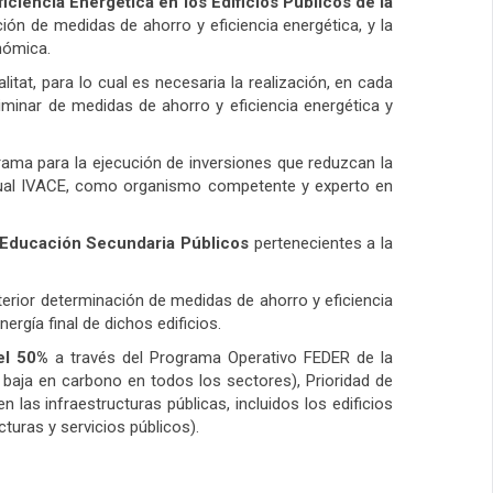
iciencia Energética en los Edificios Públicos de la
ión de medidas de ahorro y eficiencia energética, y la
nómica.
litat, para lo cual es necesaria la realización, en cada
minar de medidas de ahorro y eficiencia energética y
grama para la ejecución de inversiones que reduzcan la
o cual IVACE, como organismo competente y experto en
de Educación Secundaria Públicos
pertenecientes a la
sterior determinación de medidas de ahorro y eficiencia
rgía final de dichos edificios.
el 50%
a través del Programa Operativo FEDER de la
 baja en carbono en todos los sectores), Prioridad de
n las infraestructuras públicas, incluidos los edificios
ucturas y servicios públicos).