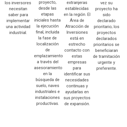
proyecto,
extranjeras
los inversores
vez su
desde las
establecidas
necesitan
proyecto ha
etapas
en la región. El
saber para
sido
iniciales hasta
Área de
implementar
declarado
la ejecución
Atracción de
una actividad
prioritario; los
final, incluida
Inversiones
industrial.
proyectos
la fase de
está en
declarados
localización
estrecho
prioritarios se
de
contacto con
beneficiaran
emplazamiento
estas
de tramitación
a través del
empresas
urgente y
asesoramiento
para
preferente.
en la
identificar sus
búsqueda de
necesidades
suelo, naves
continuas y
industriales e
ayudarlas en
instalaciones
sus proyectos
productivas.
de expansión.