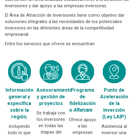
inversiones y dar apoyo a las empresas inversoras.
El Área de Atracción de Inversiones tiene como objetivo dar
soluciones integrales a las necesidades de los potenciales
inversores en las diferentes áreas de la competitividad
empresarial.
Entre los servicios que ofrece se encuentran:
Información
Asesoramiento
Programa
Punto de
general y
y gestión de
de
Aceleración
específica
proyectos
fidelización
de la
sobre la
o
Aftercare
Inversión
Se trabaja con
región
,
(Ley LAIP)
los inversores
Ofrece apoyo
en todas las
a las
incluyendo
Asistencia al
etapas del
empresas
todo lo que
inversor una