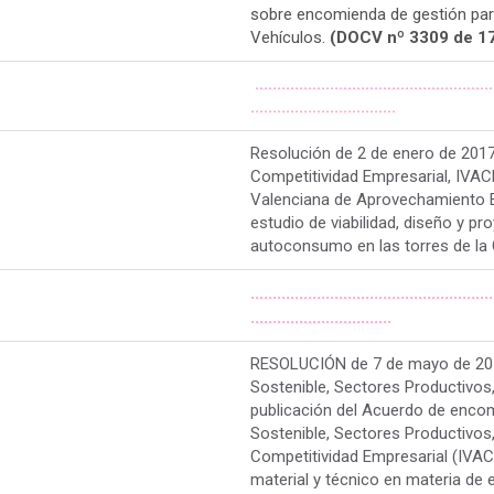
sobre encomienda de gestión para 
Vehículos.
(DOCV nº 3309 de 1
......................................................
.................................
Resolución de 2 de enero de 2017 
Competitividad Empresarial, IVAC
Valenciana de Aprovechamiento E
estudio de viabilidad, diseño y pr
autoconsumo en las torres de la C
.......................................................
................................
RESOLUCIÓN de 7 de mayo de 2018
Sostenible, Sectores Productivos,
publicación del Acuerdo de encom
Sostenible, Sectores Productivos,
Competitividad Empresarial (IVACE
material y técnico en materia de e