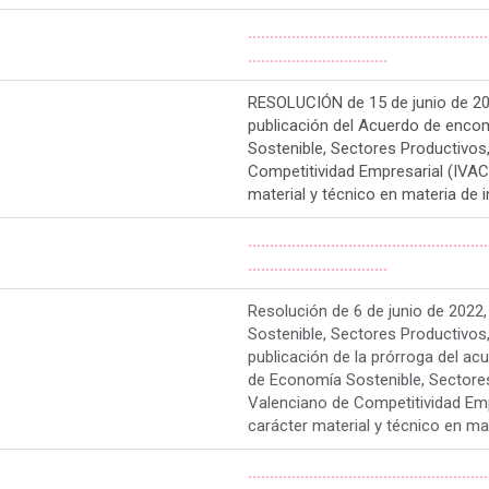
.......................................................
................................
RESOLUCIÓN de 15 de junio de 2018
publicación del Acuerdo de encom
Sostenible, Sectores Productivos,
Competitividad Empresarial (IVACE
material y técnico en materia de i
.......................................................
................................
Resolución de 6 de junio de 2022,
Sostenible, Sectores Productivos,
publicación de la prórroga del ac
de Economía Sostenible, Sectores
Valenciano de Competitividad Empr
carácter material y técnico en mat
.......................................................