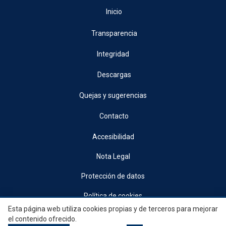
Inicio
Transparencia
Integridad
Descargas
Quejas y sugerencias
Contacto
Accesibilidad
Nota Legal
Protección de datos
Política de cookies
Esta página web utiliza cookies propias y de terceros para mejorar
© 2026, Generalitat • Conselleria d’Indústria, Turisme, Innovació i Comerç •
el contenido ofrecido.
Institut Valencià de Competitivitat Empresarial