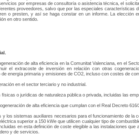
ervicios por empresas de consultoría o asistencia técnica, el solicit
ferentes proveedores, salvo que por las especiales características
ren o presten, y así se haga constar en un informe. La elección e
ón en otro sentido.
al.
eneración de alta eficiencia en la Comunitat Valenciana, en el Sector
ir el extracoste de inversión en relación con otras cogeneracio
ro de energía primaria y emisiones de CO2, incluso con costes de c
ción en el sector terciario y no industrial.
ísicas o jurídicas de naturaleza pública o privada, incluidas las em
ogeneración de alta eficiencia que cumplan con el Real Decreto 616/
s y los sistemas auxiliares necesarios para el funcionamiento de la c
léctrica superior a 150 kWe que utilicen cualquier tipo de combustibl
ncluidas en esta definición de coste elegible a las instalaciones que
dero y de servicios.