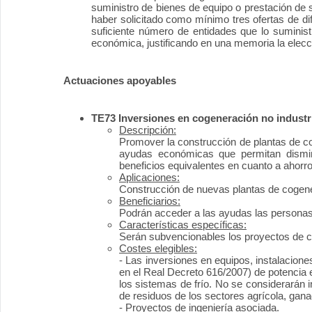
suministro de bienes de equipo o prestación de s
haber solicitado como mínimo tres ofertas de di
suficiente número de entidades que lo suminist
económica, justificando en una memoria la elecci
Actuaciones apoyables
TE73 Inversiones en cogeneración no industri
Descripción:
Promover la construcción de plantas de cog
ayudas económicas que permitan disminu
beneficios equivalentes en cuanto a ahor
Aplicaciones:
Construcción de nuevas plantas de cogenera
Beneficiarios:
Podrán acceder a las ayudas las personas f
Características específicas:
Serán subvencionables los proyectos de c
Costes elegibles:
- Las inversiones en equipos, instalacione
en el Real Decreto 616/2007) de potencia e
los sistemas de frío. No se considerarán i
de residuos de los sectores agrícola, gana
- Proyectos de ingeniería asociada.