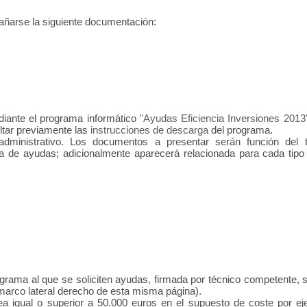
ñarse la siguiente documentación:
diante el programa informático
"Ayudas Eficiencia Inversiones 2013
ltar previamente las
instrucciones de descarga
del programa.
inistrativo. Los documentos a presentar serán función del tipo
 de ayudas; adicionalmente aparecerá relacionada para cada tipo d
grama al que se soliciten ayudas, firmada por técnico competente, s
arco lateral derecho de esta misma página).
a igual o superior a 50.000 euros en el supuesto de coste por ej