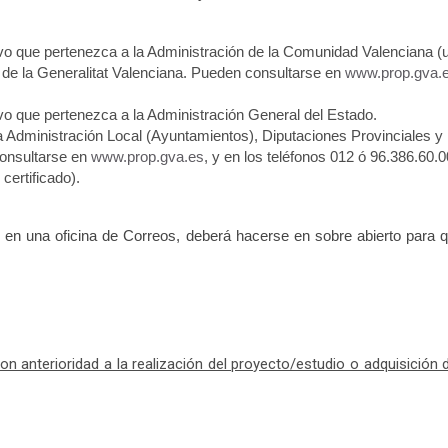
ativo que pertenezca a la Administración de la Comunidad Valenciana
P de la Generalitat Valenciana. Pueden consultarse en
www.prop.gva.
ivo que pertenezca a la Administración General del Estado.
n la Administración Local (Ayuntamientos), Diputaciones Provinciale
consultarse en
www.prop.gva.es
, y en los teléfonos 012 ó 96.386.6
certificado).
d en una oficina de Correos, deberá hacerse en sobre abierto para qu
n anterioridad a la realización del proyecto/estudio o adquisición d