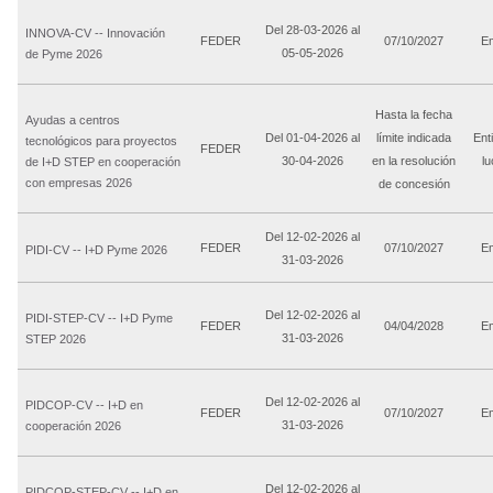
Del 28-03-2026 al
INNOVA-CV -- Innovación
FEDER
07/10/2027
E
05-05-2026
de Pyme 2026
Hasta la fecha
Ayudas a centros
Del 01-04-2026 al
límite indicada
Ent
tecnológicos para proyectos
FEDER
30-04-2026
en la resolución
lu
de I+D STEP en cooperación
con empresas 2026
de concesión
Del 12-02-2026 al
FEDER
07/10/2027
E
PIDI-CV -- I+D Pyme 2026
31-03-2026
Del 12-02-2026 al
PIDI-STEP-CV -- I+D Pyme
FEDER
04/04/2028
E
31-03-2026
STEP 2026
Del 12-02-2026 al
PIDCOP-CV -- I+D en
FEDER
07/10/2027
E
31-03-2026
cooperación 2026
Del 12-02-2026 al
PIDCOP-STEP-CV -- I+D en