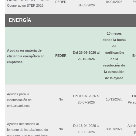
FEDER
04/04/2028
E
31-03-2026
Cooperación STEP 2026
ENERGÍA
10 meses
desde la fecha
de
Ayudas en materia de
Del 26-06-2026 al
notificación
FEDER
E
eficiencia energética en
29-10-2026
de la
empresas
resolución de
la concesión
de la ayuda
Ayudas para la
Del 09-07-2026 al
Em
No
15/12/2026
electrificación de
28-07-2026
Perso
embarcaciones
Ayudas destinadas al
Del 16-04-2026 al
Admin
No
30/07/2027
fomento de instalaciones de
15-05-2026
p
autoconsumo en municipios