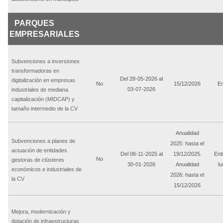
PARQUES
EMPRESARIALES
Subvenciones a inversiones
transformadoras en
Del 28-05-2026 al
digitalización en empresas
No
15/12/2026
E
03-07-2026
industriales de mediana
capitalización (MIDCAP) y
tamaño intermedio de la CV
Anualidad
Subvenciones a planes de
2025: hasta el
actuación de entidades
Del 06-11-2025 al
19/12/2025.
Ent
No
gestoras de clústeres
30-01-2026
Anualidad
lu
económicos e industriales de
2026: hasta el
la CV
15/12/2026
Mejora, modernización y
dotación de infraestructuras