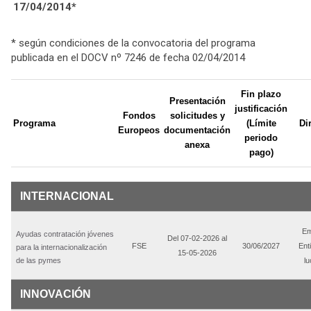
17/04/2014*
* según condiciones de la convocatoria del programa
publicada en el DOCV nº 7246 de fecha 02/04/2014
Fin plazo
Presentación
justificación
Fondos
solicitudes y
Programa
(Límite
Di
Europeos
documentación
periodo
anexa
pago)
INTERNACIONAL
Em
Ayudas contratación jóvenes
Del 07-02-2026 al
FSE
30/06/2027
Ent
para la internacionalización
15-05-2026
de las pymes
lu
INNOVACIÓN